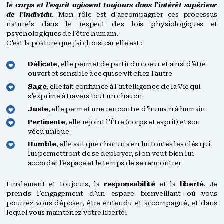
le corps et l'esprit agissent toujours dans l'intérêt supérieur
de l'individu
. Mon rôle est d'accompagner ces processus
naturels dans le respect des lois physiologiques et
psychologiques de l'être humain.
C'est la posture que j'ai choisi car elle est :
Délicate
, elle permet de partir du coeur et ainsi d'être
ouvert et sensible à ce qui se vit chez l'autre
Sage
, elle fait confiance à l'intelligence de la Vie qui
s'exprime à travers tout un chaucn
Juste
, elle permet une rencontre d'humain à humain
Pertinente
, elle rejoint l'Être (corps et esprit) et son
vécu unique
Humble
, elle sait que chacun a en lui toutes les clés qui
lui permettront de se deployer, si on veut bien lui
accorder l'espace et le temps de se rencontrer
Finalement et toujours, la
responsabilité
et la
liberté
. Je
prends l'engagement d'un espace bienveillant où vous
pourrez vous déposer, être entendu et accompagné, et dans
lequel vous maintenez votre liberté!