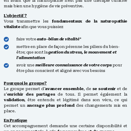
en avant que la naturopathie n'est pas une thérapie curative
mais bien une hygiène de vie préventive.
L'objectif ?
Vous transmettre les
fondamentaux de la naturopathie
vitaliste
afin que vous puissiez
faire votre
auto-bilan de vitalité
*
mettre en place de façon pérenne les piliers du bien-
être; que sont la
gestion du stress, le mouvement et
l'alimentation
avoir une
meilleure connaissance de votre corps
pour
être plus conscient et aligné avec vos besoins
Pourquoi le groupe?
Le groupe permet d'
avancer ensemble
, de
se soutenir
et de
s'
enrichir des partages
de tous. Il permet également la
validation
, être entendu et légitimé dans son vécu, ce qui
permet un
ancrage plus profond
des changements mis en
place.
En Pratique
Cet accompagnement demande une certaine disponibilité et